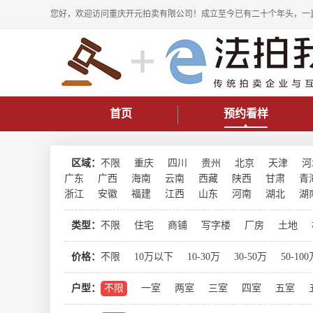
您好，欢迎访问重庆开元拍卖有限公司！成立至今已有二十个年头，一
首页
预约看样
区域：
不限
重庆
四川
贵州
北京
天津
河
广东
广西
海南
云南
西藏
陕西
甘肃
青
浙江
安徽
福建
江西
山东
河南
湖北
湖
类型：
不限
住宅
商铺
写字楼
厂房
土地
价格：
不限
10万以下
10-30万
30-50万
50-10
户型：
不限
一室
两室
三室
四室
五室