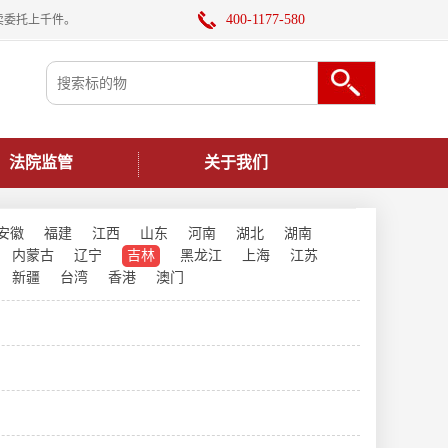
400-1177-580
卖委托上千件。
法院监管
关于我们
安徽
福建
江西
山东
河南
湖北
湖南
内蒙古
辽宁
吉林
黑龙江
上海
江苏
新疆
台湾
香港
澳门