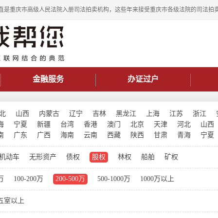
直是重庆市高级人民法院入册司法拍卖机构，这些年来接受重庆市各级法院的司法拍
金融服务
办证过户
北
山西
内蒙古
辽宁
吉林
黑龙江
上海
江苏
浙江
海
宁夏
新疆
台湾
香港
澳门
北京
天津
河北
山西
南
广东
广西
海南
云南
西藏
陕西
甘肃
青海
宁夏
机动车
无形资产
债权
股权
林权
船舶
矿权
0万
100-200万
200-500万
500-1000万
1000万以上
五室以上