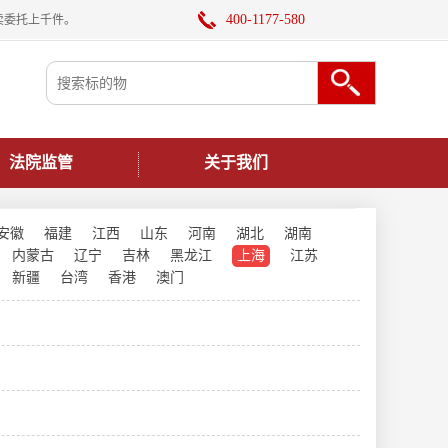
400-1177-580
卖委托上千件。
法院监管
关于我们
安徽
福建
江西
山东
河南
湖北
湖南
内蒙古
辽宁
吉林
黑龙江
上海
江苏
新疆
台湾
香港
澳门