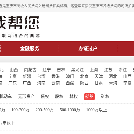
直是重庆市高级人民法院入册司法拍卖机构，这些年来接受重庆市各级法院的司法拍
金融服务
办证过户
北
山西
内蒙古
辽宁
吉林
黑龙江
上海
江苏
浙江
海
宁夏
新疆
台湾
香港
澳门
北京
天津
河北
山西
南
广东
广西
海南
云南
西藏
陕西
甘肃
青海
宁夏
机动车
无形资产
债权
股权
林权
船舶
矿权
00万
100-200万
200-500万
500-1000万
1000万以上
五室以上