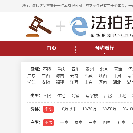
您好，欢迎访问重庆开元拍卖有限公司！成立至今已有二十个年头，一
首页
预约看样
区域：
不限
重庆
四川
贵州
北京
天津
河
广东
广西
海南
云南
西藏
陕西
甘肃
青
浙江
安徽
福建
江西
山东
河南
湖北
湖
类型：
不限
住宅
商铺
写字楼
厂房
土地
价格：
不限
10万以下
10-30万
30-50万
50-1
户型：
不限
一室
两室
三室
四室
五室