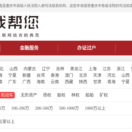
直是重庆市高级人民法院入册司法拍卖机构，这些年来接受重庆市各级法院的司法拍
金融服务
办证过户
北
山西
内蒙古
辽宁
吉林
黑龙江
上海
江苏
浙江
海
宁夏
新疆
台湾
香港
澳门
北京
天津
河北
山西
南
广东
广西
海南
云南
西藏
陕西
甘肃
青海
宁夏
机动车
无形资产
债权
股权
林权
船舶
矿权
00万
100-200万
200-500万
500-1000万
1000万以上
五室以上