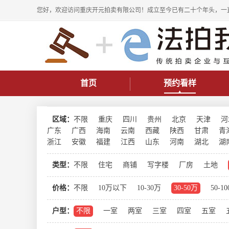
您好，欢迎访问重庆开元拍卖有限公司！成立至今已有二十个年头，一
首页
预约看样
区域：
不限
重庆
四川
贵州
北京
天津
河
广东
广西
海南
云南
西藏
陕西
甘肃
青
浙江
安徽
福建
江西
山东
河南
湖北
湖
类型：
不限
住宅
商铺
写字楼
厂房
土地
价格：
不限
10万以下
10-30万
30-50万
50-1
户型：
不限
一室
两室
三室
四室
五室