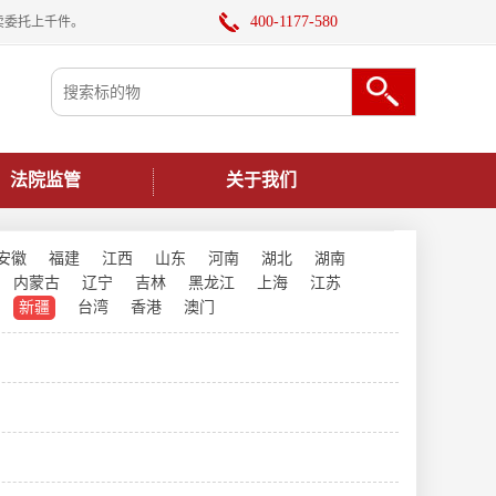
400-1177-580
卖委托上千件。
法院监管
关于我们
安徽
福建
江西
山东
河南
湖北
湖南
内蒙古
辽宁
吉林
黑龙江
上海
江苏
新疆
台湾
香港
澳门