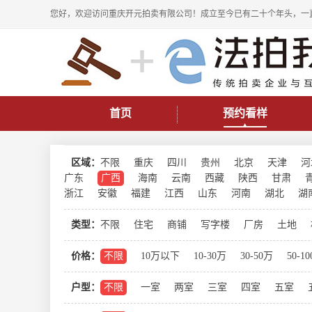
您好，欢迎访问重庆开元拍卖有限公司！成立至今已有二十个年头，一
首页
预约看样
区域：
不限
重庆
四川
贵州
北京
天津
河
广东
广西
海南
云南
西藏
陕西
甘肃
浙江
安徽
福建
江西
山东
河南
湖北
湖
类型：
不限
住宅
商铺
写字楼
厂房
土地
价格：
不限
10万以下
10-30万
30-50万
50-1
户型：
不限
一室
两室
三室
四室
五室