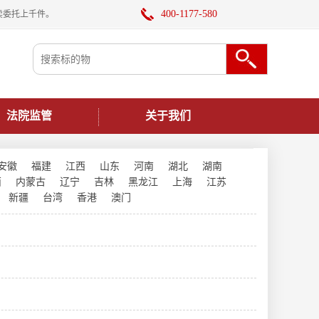
400-1177-580
卖委托上千件。
法院监管
关于我们
安徽
福建
江西
山东
河南
湖北
湖南
西
内蒙古
辽宁
吉林
黑龙江
上海
江苏
新疆
台湾
香港
澳门