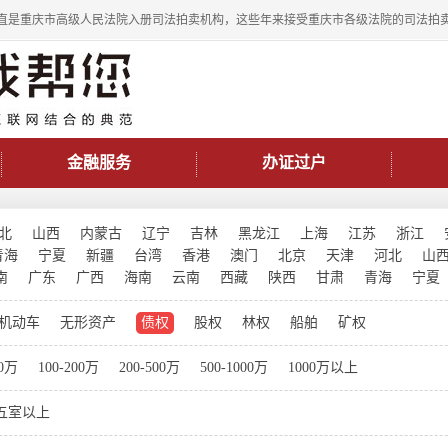
直是重庆市高级人民法院入册司法拍卖机构，这些年来接受重庆市各级法院的司法拍
金融服务
办证过户
北
山西
内蒙古
辽宁
吉林
黑龙江
上海
江苏
浙江
青海
宁夏
新疆
台湾
香港
澳门
北京
天津
河北
山
南
广东
广西
海南
云南
西藏
陕西
甘肃
青海
宁夏
机动车
无形资产
债权
股权
林权
船舶
矿权
00万
100-200万
200-500万
500-1000万
1000万以上
五室以上